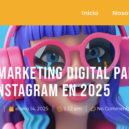
Inicio
Noso
Marketing Digital pa
nstagram en 2025
enero 14, 2025
5:22 pm
No Comment