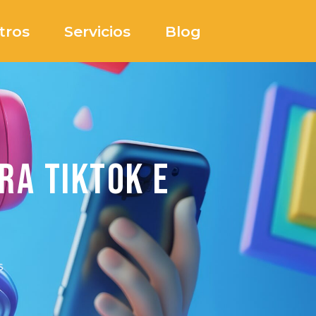
tros
Servicios
Blog
ra TikTok e
s