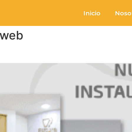
Inicio
Noso
 web